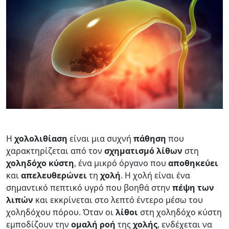
Η
χολολιθίαση
είναι μια συχνή
πάθηση
που
χαρακτηρίζεται από τον
σχηματισμό λίθων
στη
χοληδόχο κύστη
, ένα μικρό όργανο που
αποθηκεύει
και
απελευθερώνει
τη
χολή
. Η χολή είναι ένα
σημαντικό πεπτικό υγρό που βοηθά στην
πέψη των
λιπών
και εκκρίνεται στο λεπτό έντερο μέσω του
χοληδόχου πόρου. Όταν οι
λίθοι
στη χοληδόχο κύστη
εμποδίζουν την
ομαλή
ροή
της
χολής
, ενδέχεται να