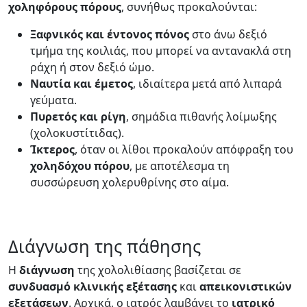
χοληφόρους
πόρους
, συνήθως προκαλούνται:
Ξαφνικός και έντονος πόνος
στο άνω δεξιό
τμήμα της κοιλιάς, που μπορεί να αντανακλά στη
ράχη ή στον δεξιό ώμο.
Ναυτία και έμετος
, ιδιαίτερα μετά από λιπαρά
γεύματα.
Πυρετός και ρίγη
, σημάδια πιθανής λοίμωξης
(χολοκυστίτιδας).
Ίκτερος
, όταν οι λίθοι προκαλούν απόφραξη του
χοληδόχου πόρου
, με αποτέλεσμα τη
συσσώρευση χολερυθρίνης στο αίμα.
Διάγνωση της πάθησης
Η
διάγνωση
της χολολιθίασης βασίζεται σε
συνδυασμό κλινικής εξέτασης
και
απεικονιστικών
εξετάσεων
. Αρχικά, ο ιατρός λαμβάνει το
ιατρικό