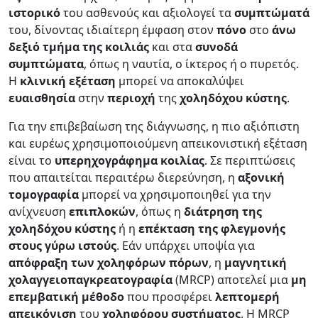
ιστορικό
του ασθενούς και αξιολογεί τα
συμπτώματά
του, δίνοντας ιδιαίτερη έμφαση στον
πόνο
στο
άνω
δεξιό τμήμα της κοιλιάς
και στα
συνοδά
συμπτώματα
, όπως η ναυτία, ο ίκτερος ή ο πυρετός.
Η
κλινική
εξέταση
μπορεί να αποκαλύψει
ευαισθησία
στην
περιοχή
της
χοληδόχου
κύστης
.
Για την επιβεβαίωση της διάγνωσης, η πιο αξιόπιστη
και ευρέως χρησιμοποιούμενη απεικονιστική εξέταση
είναι το
υπερηχογράφημα
κοιλίας
. Σε περιπτώσεις
που απαιτείται περαιτέρω διερεύνηση, η
αξονική
τομογραφία
μπορεί να χρησιμοποιηθεί για την
ανίχνευση
επιπλοκών
, όπως η
διάτρηση της
χοληδόχου κύστης
ή η
επέκταση της φλεγμονής
στους γύρω ιστούς
. Εάν υπάρχει υποψία για
απόφραξη των χοληφόρων πόρων
, η
μαγνητική
χολαγγειοπαγκρεατογραφία
(MRCP) αποτελεί μια
μη
επεμβατική μέθοδο
που προσφέρει
λεπτομερή
απεικόνιση
του
χοληφόρου
συστήματος
. Η MRCP