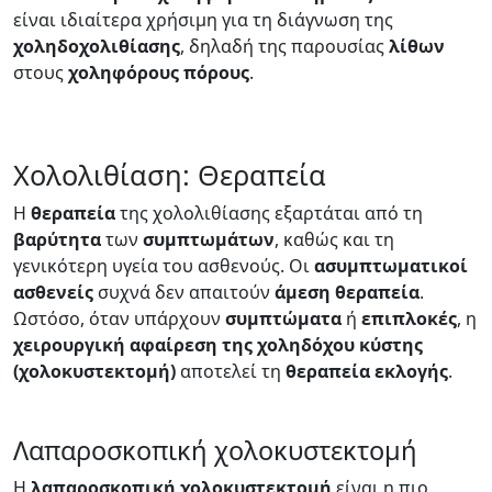
είναι ιδιαίτερα χρήσιμη για τη διάγνωση της
χοληδοχολιθίασης
, δηλαδή της παρουσίας
λίθων
στους
χοληφόρους
πόρους
.
Χολολιθίαση: Θεραπεία
Η
θεραπεία
της χολολιθίασης εξαρτάται από τη
βαρύτητα
των
συμπτωμάτων
, καθώς και τη
γενικότερη υγεία του ασθενούς. Οι
ασυμπτωματικοί
ασθενείς
συχνά δεν απαιτούν
άμεση
θεραπεία
.
Ωστόσο, όταν υπάρχουν
συμπτώματα
ή
επιπλοκές
, η
χειρουργική αφαίρεση της χοληδόχου κύστης
(χολοκυστεκτομή)
αποτελεί τη
θεραπεία
εκλογής
.
Λαπαροσκοπική χολοκυστεκτομή
Η
λαπαροσκοπική χολοκυστεκτομή
είναι η πιο