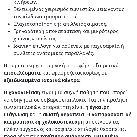
κινήσεων.
Βελτιωμένος χειρισμός των ιστών, μειώνοντας
τον κίνδυνο τραυματισμού.
Ελαχιστοποίηση της απώλειας αίματος.
Γρηγορότερη αποκατάσταση και μικρότερος
χρόνος νοσηλείας.
Ιδανική επιλογή για ασθενείς με παχυσαρκία ή
σύνθετες ανατομικές παραλλαγές.
Η ρομποτική χειρουργική προσφέρει εξαιρετικά
αποτελέσματα
, και εφαρμόζεται κυρίως σε
εξειδικευμένα
ιατρικά
κέντρα
.
Η
χολολιθίαση
είναι μια συχνή πάθηση που μπορεί
να οδηγήσει σε σοβαρές επιπλοκές. Για την πρόληψη
των επιπλοκών, απαραίτητη είναι η
έγκαιρη
διάγνωση
και η
σωστή θεραπεία
. Η
λαπαροσκοπική
και ρομποτική χολοκυστεκτομή
αποτελούν τις
πλέον σύγχρονες και ασφαλείς επιλογές θεραπείας,
προσφέροντας
ταχύτερη ανάρρωση
,
μειωμένο