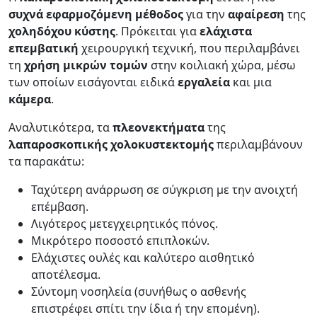
συχνά εφαρμοζόμενη μέθοδος
για την
αφαίρεση
της
χοληδόχου
κύστης
. Πρόκειται για
ελάχιστα
επεμβατική
χειρουργική τεχνική, που περιλαμβάνει
τη
χρήση μικρών τομών
στην κοιλιακή χώρα, μέσω
των οποίων εισάγονται ειδικά
εργαλεία
και μια
κάμερα
.
Αναλυτικότερα, τα
πλεονεκτήματα
της
λαπαροσκοπικής
χολοκυστεκτομής
περιλαμβάνουν
τα παρακάτω:
Ταχύτερη ανάρρωση σε σύγκριση με την ανοιχτή
επέμβαση.
Λιγότερος μετεγχειρητικός πόνος.
Μικρότερο ποσοστό επιπλοκών.
Ελάχιστες ουλές και καλύτερο αισθητικό
αποτέλεσμα.
Σύντομη νοσηλεία (συνήθως ο ασθενής
επιστρέφει σπίτι την ίδια ή την επομένη).