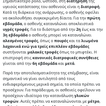
Σημαντικότερο ρόλο, ωστόσο, στη
διατήρηση
της
υγειούς κατάστασης του ασθενούς είναι η
διατροφή
.
Κατά τη διάρκεια της ανάρρωσης, ο ασθενής οφείλει
να ακολουθήσει συγκεκριμένη δίαιτα. Για την
πρώτη
εβδομάδα
, ο ασθενής καταναλώνει αποκλειστικά
υγρές
τροφές
. Για το διάστημα από την
2η
έως και την
3η εβδομάδα
ο ασθενής μπορεί να καταναλώνει
αλεσμένες
τροφές
, όπως ο
πουρές
και τα
λιωμένα
λαχανικά ενώ για τρείς επιπλέον εβδομάδες
συστήνονται
μαλακές τροφές
όπως το μπιφτέκι. Η
επιστροφή στις
κανονικές διατροφικές συνήθειες
γίνεται από την
6η εβδομάδα
και
μετά
.
Παρά την αποτελεσματικότητα της επέμβασης, είναι
σημαντικό να γίνει αντιληπτό από τους
ενδιαφερόμενους μερικά σημεία, τα οποία πρέπει να
προσέχουν. Για παράδειγμα, οι ασθενείς οφείλουν να
προσέχουν ιδιαίτερα την κατανάλωση
γλυκών
τροφών
. Αυτές πρέπει να καταναλώνονται με
μέτρο
,