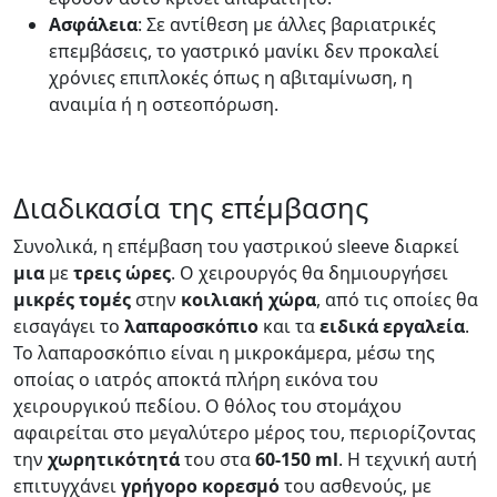
Ασφάλεια
: Σε αντίθεση με άλλες βαριατρικές
επεμβάσεις, το γαστρικό μανίκι δεν προκαλεί
χρόνιες επιπλοκές όπως η αβιταμίνωση, η
αναιμία ή η οστεοπόρωση.
Διαδικασία της επέμβασης
Συνολικά, η επέμβαση του γαστρικού sleeve διαρκεί
μια
με
τρεις
ώρες
. Ο χειρουργός θα δημιουργήσει
μικρές
τομές
στην
κοιλιακή
χώρα
, από τις οποίες θα
εισαγάγει το
λαπαροσκόπιο
και τα
ειδικά
εργαλεία
.
Το λαπαροσκόπιο είναι η μικροκάμερα, μέσω της
οποίας ο ιατρός αποκτά πλήρη εικόνα του
χειρουργικού πεδίου. Ο θόλος του στομάχου
αφαιρείται στο μεγαλύτερο μέρος του, περιορίζοντας
την
χωρητικότητά
του στα
60-150 ml
. Η τεχνική αυτή
επιτυγχάνει
γρήγορο
κορεσμό
του ασθενούς, με