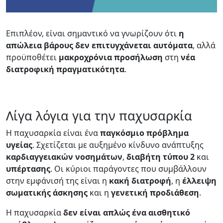
Επιπλέον, είναι σημαντικό να γνωρίζουν ότι
η
απώλεια βάρους δεν επιτυγχάνεται αυτόματα
, αλλά
προϋποθέτει
μακροχρόνια
προσήλωση
στη
νέα
διατροφική
πραγματικότητα
.
Λίγα λόγια για την παχυσαρκία
Η παχυσαρκία είναι ένα
παγκόσμιο
πρόβλημα
υγείας
. Σχετίζεται με αυξημένο κίνδυνο ανάπτυξης
καρδιαγγειακών
νοσημάτων
,
διαβήτη
τύπου
2
και
υπέρτασης
. Οι κύριοι παράγοντες που συμβάλλουν
στην εμφάνισή της είναι η
κακή
διατροφή
, η
έλλειψη
σωματικής
άσκησης
και η
γενετική
προδιάθεση
.
Η παχυσαρκία
δεν είναι απλώς ένα αισθητικό