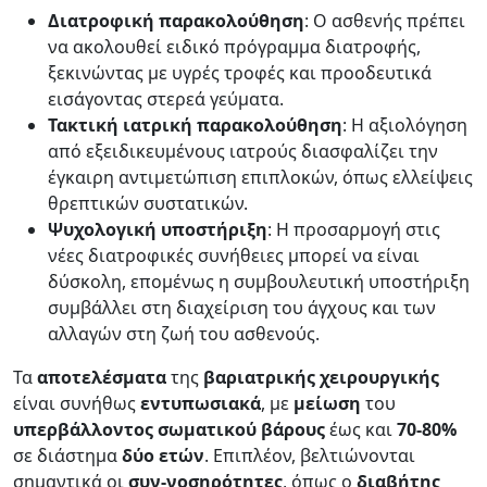
Διατροφική παρακολούθηση
: Ο ασθενής πρέπει
να ακολουθεί ειδικό πρόγραμμα διατροφής,
ξεκινώντας με υγρές τροφές και προοδευτικά
εισάγοντας στερεά γεύματα.
Τακτική ιατρική παρακολούθηση
: Η αξιολόγηση
από εξειδικευμένους ιατρούς διασφαλίζει την
έγκαιρη αντιμετώπιση επιπλοκών, όπως ελλείψεις
θρεπτικών συστατικών.
Ψυχολογική υποστήριξη
: Η προσαρμογή στις
νέες διατροφικές συνήθειες μπορεί να είναι
δύσκολη, επομένως η συμβουλευτική υποστήριξη
συμβάλλει στη διαχείριση του άγχους και των
αλλαγών στη ζωή του ασθενούς.
Τα
αποτελέσματα
της
βαριατρικής
χειρουργικής
είναι συνήθως
εντυπωσιακά
, με
μείωση
του
υπερβάλλοντος σωματικού βάρους
έως και
70-80%
σε διάστημα
δύο
ετών
. Επιπλέον, βελτιώνονται
σημαντικά οι
συν-νοσηρότητες
, όπως ο
διαβήτης