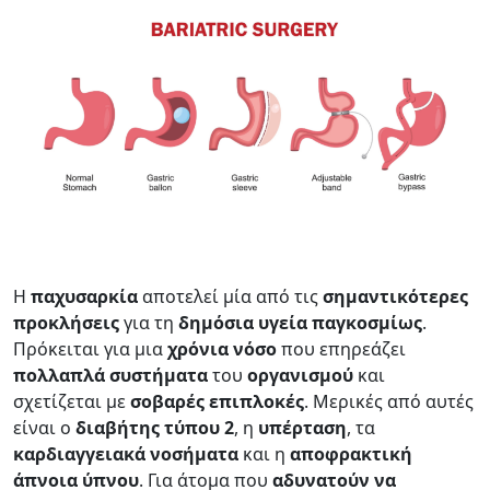
Η
παχυσαρκία
αποτελεί μία από τις
σημαντικότερες
προκλήσεις
για τη
δημόσια
υγεία
παγκοσμίως
.
Πρόκειται για μια
χρόνια
νόσο
που επηρεάζει
πολλαπλά
συστήματα
του
οργανισμού
και
σχετίζεται με
σοβαρές επιπλοκές
. Μερικές από αυτές
είναι ο
διαβήτης τύπου 2
, η
υπέρταση
, τα
καρδιαγγειακά
νοσήματα
και η
αποφρακτική
άπνοια
ύπνου
. Για άτομα που
αδυνατούν να