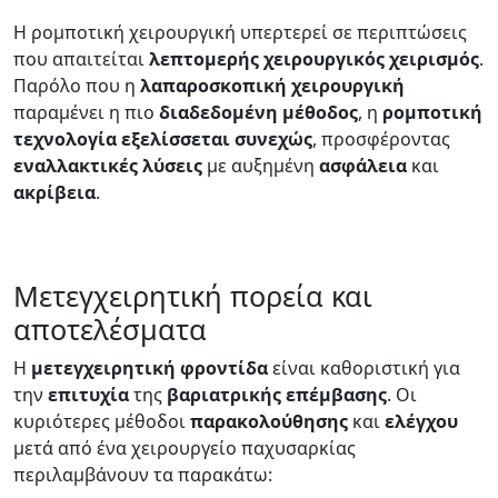
Η ρομποτική χειρουργική υπερτερεί σε περιπτώσεις
που απαιτείται
λεπτομερής
χειρουργικός
χειρισμός
.
Παρόλο που η
λαπαροσκοπική
χειρουργική
παραμένει η πιο
διαδεδομένη μέθοδος
, η
ρομποτική
τεχνολογία
εξελίσσεται
συνεχώς
, προσφέροντας
εναλλακτικές
λύσεις
με αυξημένη
ασφάλεια
και
ακρίβεια
.
Μετεγχειρητική πορεία και
αποτελέσματα
Η
μετεγχειρητική
φροντίδα
είναι καθοριστική για
την
επιτυχία
της
βαριατρικής
επέμβασης
. Οι
κυριότερες μέθοδοι
παρακολούθησης
και
ελέγχου
μετά από ένα χειρουργείο παχυσαρκίας
περιλαμβάνουν τα παρακάτω: