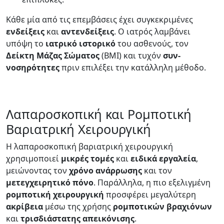
Κάθε μία από τις επεμβάσεις έχει συγκεκριμένες
ενδείξεις
και
αντενδείξεις
. Ο ιατρός λαμβάνει
υπόψη το
ιατρικό ιστορικό
του ασθενούς, τον
Δείκτη Μάζας Σώματος
(BMI) και τυχόν
συν-
νοσηρότητες
πριν επιλέξει την κατάλληλη μέθοδο.
Λαπαροσκοπική και Ρομποτική
Βαριατρική Χειρουργική
Η λαπαροσκοπική βαριατρική χειρουργική
χρησιμοποιεί
μικρές
τομές
και
ειδικά
εργαλεία
,
μειώνοντας τον
χρόνο
ανάρρωσης
και τον
μετεγχειρητικό
πόνο
. Παράλληλα, η πιο εξελιγμένη
ρομποτική
χειρουργική
προσφέρει μεγαλύτερη
ακρίβεια
μέσω της χρήσης
ρομποτικών
βραχιόνων
και
τρισδιάστατης
απεικόνισης
.