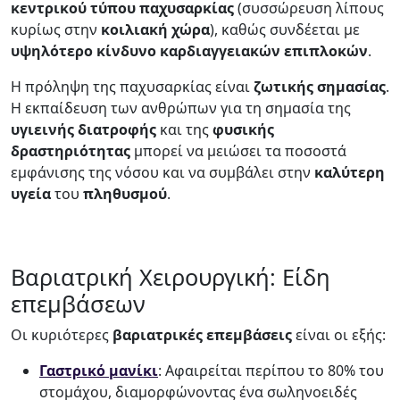
κεντρικού
τύπου
παχυσαρκίας
(συσσώρευση λίπους
κυρίως στην
κοιλιακή
χώρα
), καθώς συνδέεται με
υψηλότερο κίνδυνο καρδιαγγειακών επιπλοκών
.
Η πρόληψη της παχυσαρκίας είναι
ζωτικής
σημασίας
.
Η εκπαίδευση των ανθρώπων για τη σημασία της
υγιεινής
διατροφής
και της
φυσικής
δραστηριότητας
μπορεί να μειώσει τα ποσοστά
εμφάνισης της νόσου και να συμβάλει στην
καλύτερη
υγεία
του
πληθυσμού
.
Βαριατρική Χειρουργική: Είδη
επεμβάσεων
Οι κυριότερες
βαριατρικές
επεμβάσεις
είναι οι εξής:
Γαστρικό μανίκι
: Αφαιρείται περίπου το 80% του
στομάχου, διαμορφώνοντας ένα σωληνοειδές