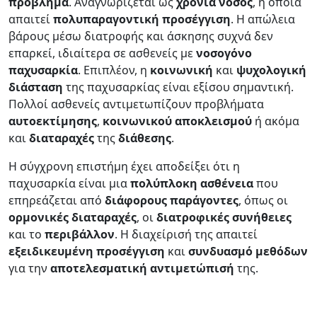
πρόβλημα
. Αναγνωρίζεται ως
χρόνια
νόσος
, η οποία
απαιτεί
πολυπαραγοντική
προσέγγιση
. Η απώλεια
βάρους μέσω διατροφής και άσκησης συχνά δεν
επαρκεί, ιδιαίτερα σε ασθενείς με
νοσογόνο
παχυσαρκία
. Επιπλέον, η
κοινωνική
και
ψυχολογική
διάσταση
της παχυσαρκίας είναι εξίσου σημαντική.
Πολλοί ασθενείς αντιμετωπίζουν προβλήματα
αυτοεκτίμησης
,
κοινωνικού
αποκλεισμού
ή ακόμα
και
διαταραχές
της
διάθεσης
.
Η σύγχρονη επιστήμη έχει αποδείξει ότι η
παχυσαρκία είναι μια
πολύπλοκη
ασθένεια
που
επηρεάζεται από
διάφορους
παράγοντες
, όπως οι
ορμονικές
διαταραχές
, οι
διατροφικές
συνήθειες
και το
περιβάλλον
. Η διαχείρισή της απαιτεί
εξειδικευμένη
προσέγγιση
και
συνδυασμό
μεθόδων
για την
αποτελεσματική
αντιμετώπισή
της.