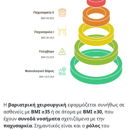
Η
βαριατρική
χειρουργική
εφαρμόζεται συνήθως σε
ασθενείς με
BMI ≥35
ή σε άτομα με
BMI
≥30,
που
έχουν
συνοδά
νοσήματα
σχετιζόμενα με την
παχυσαρκία
. Σημαντικός είναι και ο
ρόλος
του