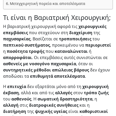
Μετεγχειρητική πορεία και αποτελέσματα
Τι είναι η Βαριατρική Χειρουργική;
Η βαριατρική χειρουργική αφορά τις
χειρουργικές
επεμβάσεις
που στοχεύουν στη
διαχείριση
της
παχυσαρκίας
. Βασίζεται σε
τροποποιήσεις
του
πεπτικού
συστήματος
, προκειμένου να
περιοριστεί
η
ποσότητα
τροφής
που
καταναλώνεται
ή
απορροφάται
. Οι επεμβάσεις αυτές συνιστώνται σε
ασθενείς με νοσογόνο παχυσαρκία
, όταν οι
συντηρητικές
μέθοδοι
απώλειας
βάρους
δεν έχουν
αποδώσει τα
επιθυμητά
αποτελέσματα
.
Η
επιτυχία
δεν εξαρτάται μόνο από τη
χειρουργική
έκβαση
, αλλά και από τις
αλλαγές
στον
τρόπο
ζωής
του
ασθενούς
. Η
σωματική
δραστηριότητα
, η
αλλαγή
στις
διατροφικές
συνήθειες
και η
διατήρηση
της
ψυχικής
υγείας
είναι
καθοριστικοί