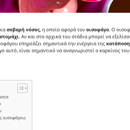
μια
σοβαρή
νόσος
, η οποία αφορά τον
οισοφάγο
. Ο οισο
στομάχι
. Αν και στα αρχικά του στάδια μπορεί να εξελίσ
οφάγου επηρεάζει σημαντικά την ενέργεια της
κατάποση
γο αυτό, είναι σημαντικό να αναγνωριστεί ο καρκίνος το
ματα
υ
υ
ς οισοφάγου;