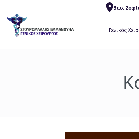
Βασ. Σοφί
Γενικός Χει
Κ