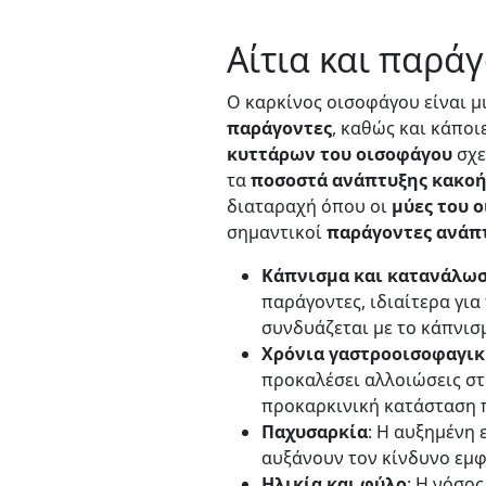
Αίτια και παρά
Ο καρκίνος οισοφάγου είναι μ
παράγοντες
, καθώς και κάποι
κυττάρων του οισοφάγου
σχε
τα
ποσοστά
ανάπτυξης
κακοή
διαταραχή όπου οι
μύες του 
σημαντικοί
παράγοντες
ανάπ
Κάπνισμα και κατανάλω
παράγοντες, ιδιαίτερα γι
συνδυάζεται με το κάπνισ
Χρόνια γαστροοισοφαγι
προκαλέσει αλλοιώσεις στ
προκαρκινική κατάσταση π
Παχυσαρκία
: Η αυξημένη
αυξάνουν τον κίνδυνο εμφ
Ηλικία και φύλο
: Η νόσο