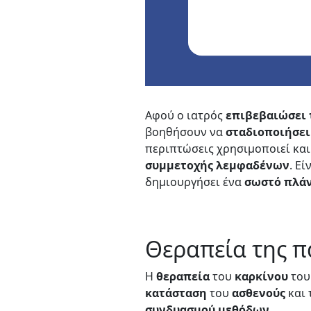
Αφού ο ιατρός
επιβεβαιώσει 
βοηθήσουν να
σταδιοποιήσει
περιπτώσεις χρησιμοποιεί και
συμμετοχής
λεμφαδένων
. Ε
δημιουργήσει ένα
σωστό
πλά
Θεραπεία της 
Η
θεραπεία
του
καρκίνου
το
κατάσταση
του
ασθενούς
και 
συνδυασμού
μεθόδων
.