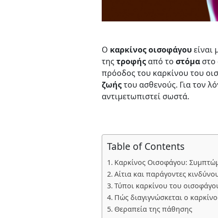
Ο
καρκίνος οισοφάγου
είναι 
της
τροφής
από το
στόμα
στο
πρόοδος του καρκίνου του οισ
ζωής
του ασθενούς. Για τον λό
αντιμετωπιστεί σωστά.
Table of Contents
Καρκίνος Οισοφάγου: Συμπτώ
Αίτια και παράγοντες κινδύνο
Τύποι καρκίνου του οισοφάγο
Πώς διαγιγνώσκεται ο καρκίνο
Θεραπεία της πάθησης