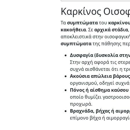
Καρκίνος Οισο
Τα
συμπτώματα
του
καρκίνο
κακοήθεια
. Σε
αρχικά
στάδια
αποκλειστικά στην οισοφαγική
συμπτώματα
της πάθησης πε
Δυσφαγία (δυσκολία στη
Στην αρχή αφορά τις στερε
συχνά αισθάνεται ότι η τρ
Ακούσια απώλεια βάρους
οργανισμού, οδηγεί συχνά
Πόνος ή αίσθημα καύσου 
οποίο θυμίζει γαστροοισο
προχωρά.
Βραχνάδα, βήχας ή αιμορ
επίμονο βήχα ή αιμορραγί