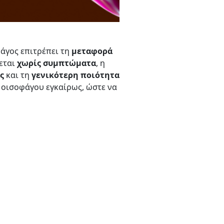
φάγος επιτρέπει τη
μεταφορά
σεται
χωρίς
συμπτώματα
, η
ς
και τη
γενικότερη
ποιότητα
υ οισοφάγου εγκαίρως, ώστε να