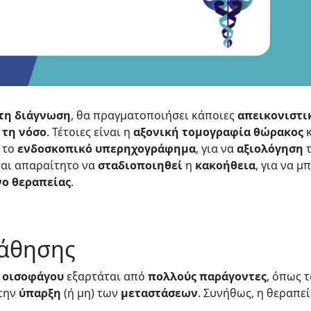
τη διάγνωση
, θα πραγματοποιήσει κάποιες
απεικονιστι
 τη νόσο
. Τέτοιες είναι η
αξονική
τομογραφία
θώρακος
κ
 το
ενδοσκοπικό
υπερηχογράφημα
, για να
αξιολόγηση
ίναι απαραίτητο να
σταδιοποιηθεί
η
κακοήθεια
, για να μ
νο
θεραπείας
.
πάθησης
υ
οισοφάγου
εξαρτάται από
πολλούς
παράγοντες
, όπως 
την
ύπαρξη
(ή μη) των
μεταστάσεων
. Συνήθως, η θεραπε