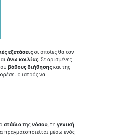
κές
εξετάσεις
οι οποίες θα τον
αι
άνω
κοιλίας
. Σε ορισμένες
του
βάθους
διήθησης
και της
πορέσει ο ιατρός να
το
στάδιο
της
νόσου
, τη
γενική
ία πραγματοποιείται μέσω ενός