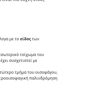
άλογα με το
είδος
των
εσωτερικό τοίχωμα του
έχει συσχετιστεί με
ατώτερο τμήμα του οισοφάγου,
αστροοισοφαγική παλινδρόμηση