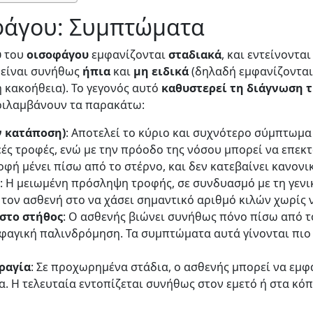
φάγου: Συμπτώματα
υ
του
οισοφάγου
εμφανίζονται
σταδιακά
, και εντείνοντα
, είναι συνήθως
ήπια
και
μη
ειδικά
(δηλαδή εμφανίζονται 
 κακοήθεια). Το γεγονός αυτό
καθυστερεί τη διάγνωση 
ριλαμβάνουν τα παρακάτω:
ν κατάποση)
: Αποτελεί το κύριο και συχνότερο σύμπτωμα
ές τροφές, ενώ με την πρόοδο της νόσου μπορεί να επεκτ
οφή μένει πίσω από το στέρνο, και δεν κατεβαίνει κανονι
: Η μειωμένη πρόσληψη τροφής, σε συνδυασμό με τη γεν
 τον ασθενή στο να χάσει σημαντικό αριθμό κιλών χωρίς
στο στήθος
: Ο ασθενής βιώνει συνήθως πόνο πίσω από τ
φαγική παλινδρόμηση. Τα συμπτώματα αυτά γίνονται πιο 
ραγία
: Σε προχωρημένα στάδια, ο ασθενής μπορεί να εμφ
α. Η τελευταία εντοπίζεται συνήθως στον εμετό ή στα κό