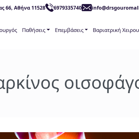
ας 66, Αθήνα 11528
6979335740
info@drsgouromall
ρουργός
Παθήσεις
Επεμβάσεις
Βαριατρική Χειρο
αρκίνος οισοφάγ