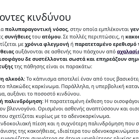
γοντες κινδύνου
ια
πολυπαραγοντική
νόσος
, στην οποία εμπλέκονται
γεν
ες
συνήθειες
του
ατόμου
. Σε πολλές περιπτώσεις, η
κακο
τίζεται με
χρόνια
φλεγμονή
ή
παρατεταμένο ερεθισμό 
θειας
αυξάνονται σε ασθενής που πάσχουν από
αχαλασί
οισοφάγου δε συστέλλονται σωστά και επηρεάζουν ση
τυξης
της πάθησης είναι οι παρακάτω:
ση αλκοόλ
: Το κάπνισμα αποτελεί έναν από τους βασικότ
α το πλακώδες καρκίνωμα. Παράλληλα, η υπερβολική κατα
μα, αυξάνει το ποσοστό κινδύνου.
κή παλινδρόμηση
: Η παρατεταμένη έκθεση του οισοφάγου
ον βλεννογόνο. Ορισμένοι ασθενής αναπτύσσουν και οισο
ου σχετίζεται κυρίως με το αδενοκαρκίνωμα.
 ενδοκοιλιακή πίεση και η συχνότερη παλινδρόμηση που 
άνισης της κακοήθειας, ιδιαίτερα του αδενοκαρκινώματο
ς εμφανίζεται συχνότερα σε άτομα μεγαλύτερης ηλικίας κα