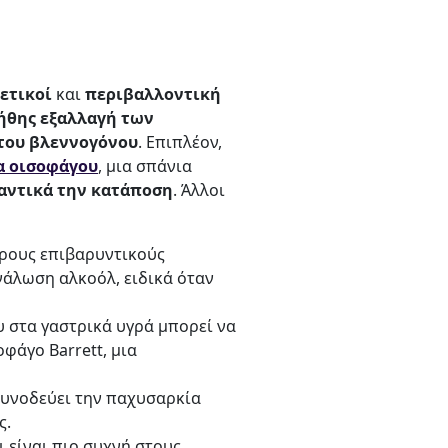
ετικοί
και
περιβαλλοντική
ήθης εξαλλαγή των
του βλεννογόνου
. Επιπλέον,
α οισοφάγου
, μια σπάνια
μαντικά την κατάποση
. Άλλοι
ερους επιβαρυντικούς
νάλωση αλκοόλ, ειδικά όταν
 στα γαστρικά υγρά μπορεί να
φάγο Barrett, μια
συνοδεύει την παχυσαρκία
ς.
ι είναι πιο συχνή στους